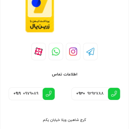
اطلاعات تماس
0919
0979089
0930
9292788
کرج شاهین ویلا خیابان یکم