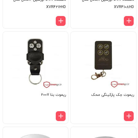
XVR4216HD
XVR4108HD
ریموت جک پارکینگی محک
ریموت بتا 2007