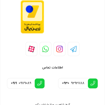
اطلاعات تماس
0919
0979089
0930
9292788
کرج شاهین ویلا خیابان یکم