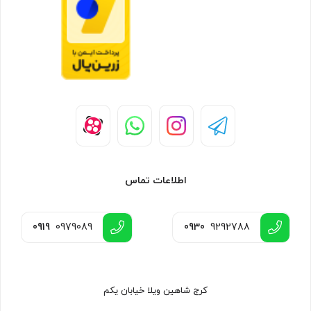
اطلاعات تماس
0919
0979089
0930
9292788
کرج شاهین ویلا خیابان یکم