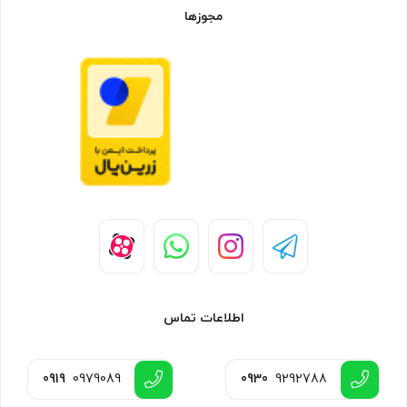
مجوزها
اطلاعات تماس
0919
0979089
0930
9292788