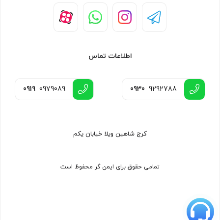
اطلاعات تماس
0919
0979089
0930
9292788
کرج شاهین ویلا خیابان یکم
تمامی حقوق برای ایمن گر محفوظ است