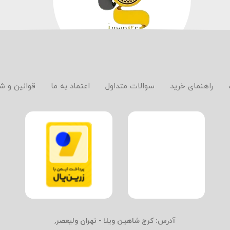
راهنمای خرید
سوالات متداول
اعتماد به ما
قوانین و ش
آدرس:
کرج شاهین ویلا - تهران ولیعصر,