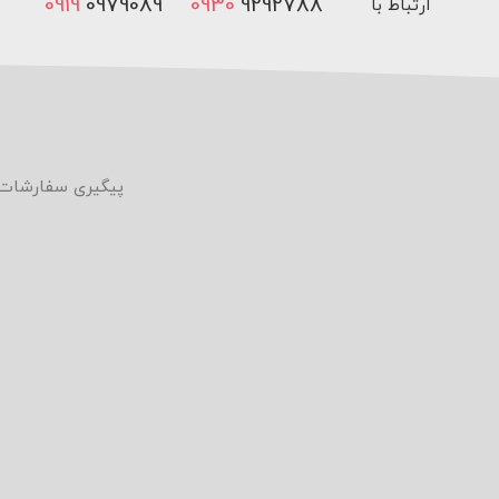
0919
0979089
0930
9292788
ارتباط با
ما
پیگیری سفارشات