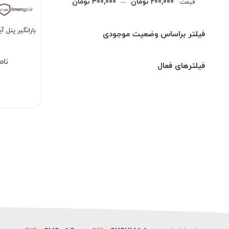
حداقل
حداكثر
200,000 تومان
300,000 تومان
قيمت:
—
قیمت
قيمت
بارانگیر پنل 
فیلتر براساس وضعیت موجودی
۰۰
فیلترهای فعال