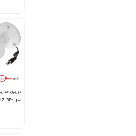
مدل DH-HAC-HFW2231RP-Z-IRE6