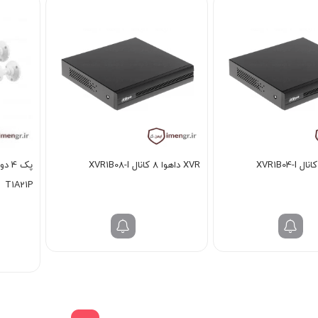
XVR داهوا 8 کانال XVR1B08-I
T1A21P