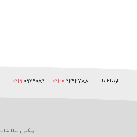
0919
0979089
0930
9292788
ارتباط با
ما
پیگیری سفارشات