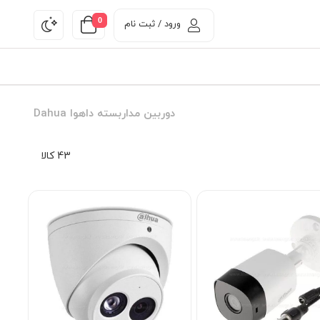
0
ورود / ثبت نام
دوربین مداربسته داهوا Dahua
43 کالا