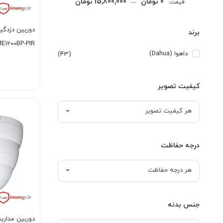
حداقل
حداكثر
0 تومان
15,800,000 تومان
قيمت:
—
قیمت
قيمت
برند
E1200BP-PIR
داهوا (Dahua)
(43)
کیفیت تصویر
هر کیفیت تصویر
درجه حفاظت
هر درجه حفاظت
جنس بدنه