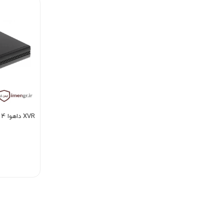
XVR داهوا 4 کانال XVR1B04-I