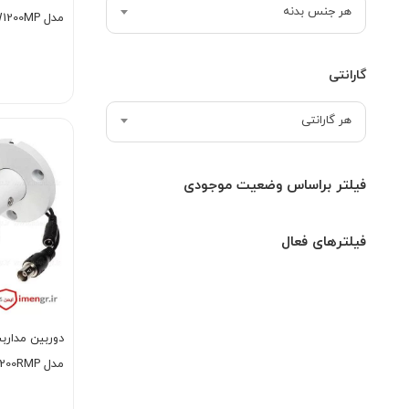
هر جنس بدنه
مدل DH-HAC-HDW1200MP
گارانتی
هر گارانتی
فیلتر براساس وضعیت موجودی
فیلترهای فعال
مدل DH-HAC-HFW1200RMP