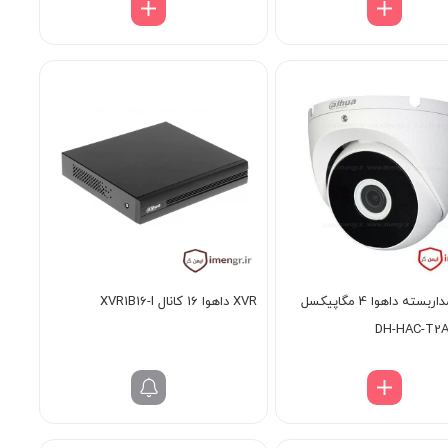
دوربین مداربسته داهوا 4 مگاپیکسل
XVR داهوا 16 کانال XVR1B16-I