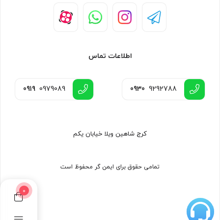
اطلاعات تماس
0919
0979089
0930
9292788
کرج شاهین ویلا خیابان یکم
تمامی حقوق برای ایمن گر محفوظ است
0