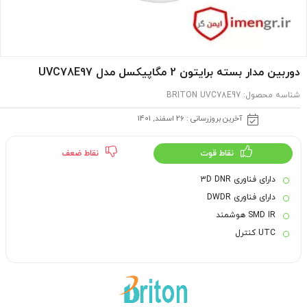
دوربین مدار بسته برایتون 2 مگاپیکسل مدل UVC78E97
شناسه محصول:
BRITON UVC78E97
آخرین بروزرسانی : 26 اسفند, 1401
نقاط قوت
نقاط ضعف
دارای فناوری 3D DNR
دارای فناوری DWDR
SMD IR هوشمند
UTC کنترل