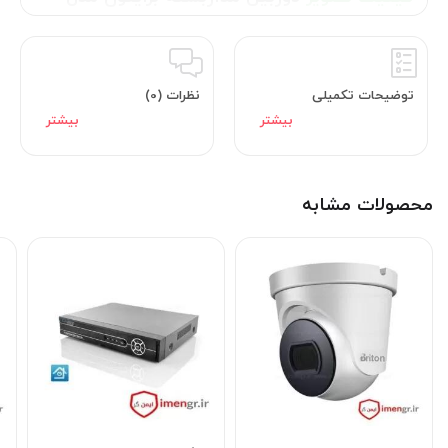
UVC78E97
دوربین مداربسته برایتون مدل UVC78E97 تعداد پیکسل های افقی این
توضیحات تکمیلی
نظرات (0)
دوربین 1920 پیکسل و عمودی 1080 پیکسل میباشد یک چیپ تصویر ۲
مگا پیکسلی دارد و تصویر بسیار قابل قبولی را ایجاد می کند ولتاژ ورودی
این دوربین بین 10 تا 14 ولت DC میباشد با جریان مصرفی 1 – 2 آمپر
جنس بدنه و مشخصات
دوربین مداربسته
محصولات مشابه
برایتون UVC78E97
بدنه
دوربین مداربسته
تشکیل شده از فلز است و مقاوم در برابر آب و گرد و غبار یا به
اصطلاح استاندارد ( IP66 ) و مناسب برای نصب در فضای بیرونی
و داخلی است.
نحوه اتصال به