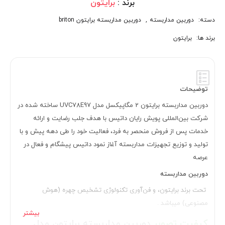
برند :
برایتون
دسته:
دوربین مداربسته
,
دوربین مداربسته برایتون briton
برند ها:
برایتون
توضیحات
دوربین مداربسته برایتون 2 مگاپیکسل مدل UVC78E97 ساخته شده در
شرکت بین‌المللی پویش رایان داتیس با هدف جلب رضایت و ارائه
خدمات پس از فروش منحصر به فرد، فعالیت خود را طی دهه پیش و با
تولید و توزیع تجهیزات مداربسته آغاز نمود داتیس پیشگام و فعال در
عرصه
دوربین مداربسته
تحت برند برایتون، و فن‌آوری تکنولوژی تشخیص چهره (هوش
مصنوعی) میباشد .
کیفیت تصویر
دوربین مداربسته برایتون مدل