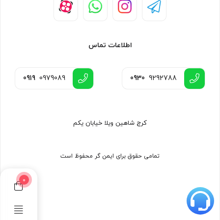
اطلاعات تماس
0919
0979089
0930
9292788
کرج شاهین ویلا خیابان یکم
تمامی حقوق برای ایمن گر محفوظ است
0