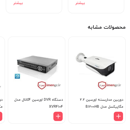
جمع بندی و گارانتی
DAHUA DH-HAC-B1A21P
محصولات مشابه
دوربین مداربسته اورسین 2.2
دستگاه DVR اورسین 4کانال مدل
مگاپیکسل مدل B1200HB
XVR4104
MP