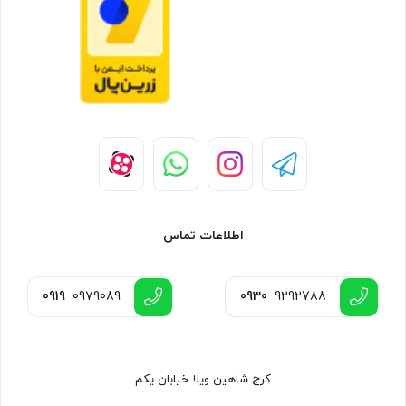
اطلاعات تماس
0919
0979089
0930
9292788
کرج شاهین ویلا خیابان یکم