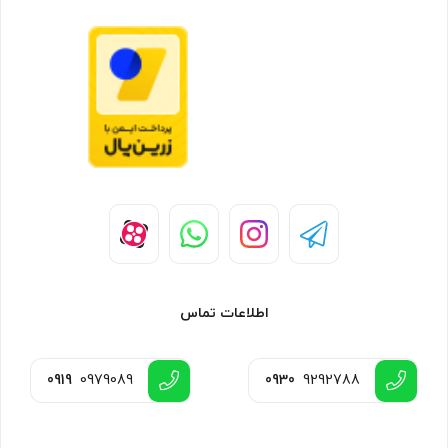
اطلاعات تماس
0919
0979089
0930
9292788