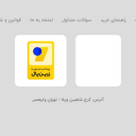
راهنمای خرید
سوالات متداول
اعتماد به ما
قوانین و ش
آدرس:
کرج شاهین ویلا - تهران ولیعصر,