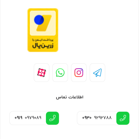
اطلاعات تماس
0919
0979089
0930
9292788