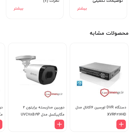
توضیحات تکمیلی
نظرات (0)
محصولات مشابه
دستگاه DVR اورسین 16کانال مدل
دوربین مداربسته برایتون 2
XVR4216HD
مگاپیکسل مدل UVC78B19P
مگا