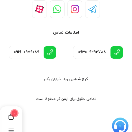
اطلاعات تماس
0919
0979089
0930
9292788
کرج شاهین ویلا خیابان یکم
تمامی حقوق برای ایمن گر محفوظ است
0