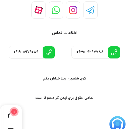
اطلاعات تماس
0919
0979089
0930
9292788
کرج شاهین ویلا خیابان یکم
تمامی حقوق برای ایمن گر محفوظ است
0