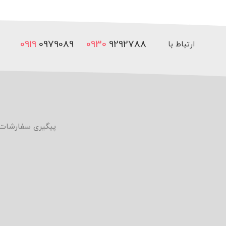
0919
0979089
0930
9292788
ارتباط با
ما
پیگیری سفارشات