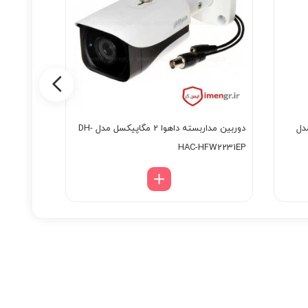
کسل مدل
دوربین مداربسته داهوا 2 مگاپیکسل مدل DH-
VC64D83
HAC-HFW2231EP