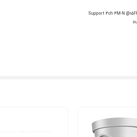
Support 4ch 4M-N @15F
s