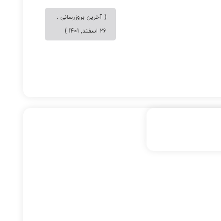
( آخرین بروزرسانی :
26 اسفند, 1401 )