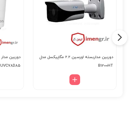
 مداربسته داهوا 2 مگاپیکسل مدل DH-
دوربین مداربسته اورسین 2.2 مگاپیکسل مدل
UVC78D85
B1200HT