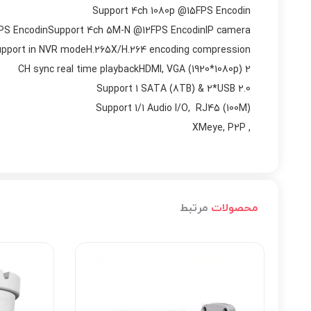
Support 4ch 1080p @15FPS Encodin
PS EncodinSupport 4ch 5M-N @12FPS EncodinIP camera
upport in NVR modeH.265X/H.264 encoding compression
2 CH sync real time playbackHDMI, VGA (1920*1080p)
Support 1 SATA (8TB) & 2*USB 2.0
Support 1/1 Audio I/O, RJ45 (100M)
, XMeye, P2P
محصولات
مرتبط