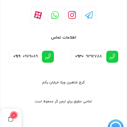
اطلاعات تماس
0919
0979089
0930
9292788
کرج شاهین ویلا خیابان یکم
تمامی حقوق برای ایمن گر محفوظ است
0