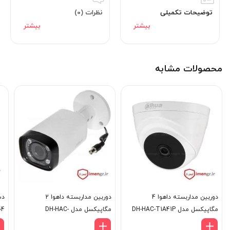
توضیحات تکمیلی
نظرات (0)
محصولات مشابه
دوربین مداربسته داهوا 4
دوربین مداربسته داهوا 2
مگاپیکسل مدل DH-HAC-T1A41P
مگاپیکسل مدل DH-HAC-
04
HFW2231RP-Z-IRE6