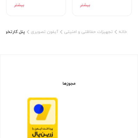
گونه گرد و خاک و رطوبت مستقیم از خود مقاومت نشان می دهد، قابل
استفاده در دمایی مابین 30- تا 40+ درجه سانتیگراد را دارد . نحوه نصب
پنل به صورت توکار است یعنی لازم به تراشیدن دیوار است شاسی
های زنگ مکانیکی و ضد آب است. سمت راست دوربین علامت RFID
خانه
تجهیزات حفاظتی و امنیتی
آیفون تصویری
پنل کارتخوان
پنل کارتی نمایش داده می شود که ماژول کارت خوان در پشت پنل جای
داده شده است . بالای دوربین چراغ LED قرار گرفته که مناسب محیط با
کمترین نور در شب بوده و به کیفیت تصویر کمک بسزایی می کند. روي
دوربين و فلش با محفظه شيشه اي پوشانده شده تا از گرد و غبار جلو
گيري كند. امكان ديد در شب با وضوح و شفافيت بالا را دارد و دوربين
هاي به كار رفته در اين پنل توسط شركت سوني ژاپن طراحي و تولید
شده است. تنها تفاوت بین
مجوزها
پنل ساده
و پنل کارت خوان در این مدل فقط همان قسمت کارت آن است که در
روی پنل که با شناسایی کارت توسط پنل عملکرد پنل فعال میشود.
ويژگی
پنل کارتخوان آیفون تصویری سوزوکی مدل
SZ-nuc