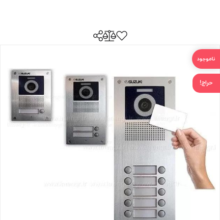
حراج!