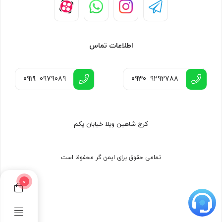
اطلاعات تماس
0919
0979089
0930
9292788
کرج شاهین ویلا خیابان یکم
تمامی حقوق برای ایمن گر محفوظ است
0