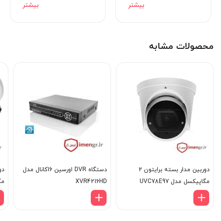
جمع بندی و گارانتی
DAHUA DH-HAC-
HFW1100RP-VF
محصولات مشابه
دوربین مدار بسته برایتون 2
دستگاه DVR اورسین 16کانال مدل
مگاپیکسل مدل UVC78E97
XVR4216HD
E6