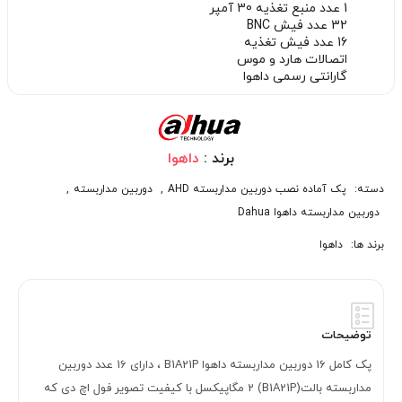
1 عدد منبع تغذیه 30 آمپر
32 عدد فیش BNC
16 عدد فیش تغذیه
اتصالات هارد و موس
گارانتی رسمی داهوا
برند :
داهوا
دسته:
پک آماده نصب دوربین مداربسته AHD
,
دوربین مداربسته
,
دوربین مداربسته داهوا Dahua
برند ها:
داهوا
توضیحات
پک کامل 16 دوربین مداربسته داهوا B1A21P ، دارای 16 عدد دوربین
مداربسته بالت(B1A21P) 2 مگاپیکسل با کیفیت تصویر فول اچ دی که