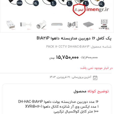
پک کامل 16 دوربین مداربسته داهوا B1A21P
شناسه محصول:
PACK 16 CCTV DH-HAC-B1A21P
قیمت
قیمت
۱۵,۷۵۰,۰۰۰
۱۷,۳۰۰,۰۰۰
تومان
اصلی:
فعلی:
در انبار موجود نمی باشد
۱۷,۳۰۰,۰۰۰ تومان
۱۵,۷۵۰,۰۰۰ تومان.
آخرین بروزرسانی : 19 فروردین, 1403
بود.
توضیح کوتاه
محصول
16 عدد دوربین مداربسته بولت داهوا DH-HAC-B1A21P
1 عدد ایکس وی آر شانزده کانال داهوا XVR1B016-I
100 متر کابل کواکسیال ترکیبی