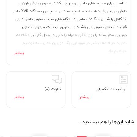
مناسب برای محیط های داخلی و بیرونی که در معرض بارش باران و
تابش نور خورشید هستند مناسب است. و همچنین دستگاه XVR داهوا
16 کانال را شامل میگردد. تمامی دستگاه های ضبط تصاویر داهوا دارای
قابلیت انتقال تصویر می باشند و از طریق اینترنت میتوان تصاویر
دوربین مداربسته را روی تلفن همراه یا حتی در محل کار نیز مشاهده
نمایید. در ادامه بیشتر در مورد این پک دوربین مداربسته توضیح
خواهیم داد.
محتویات دوربین مداربسته داهوا
16 عدد دوربین مداربسته بولت داهوا DH-HAC-B1A21P
1 عدد ایکس وی آر شانزده کانال داهوا XVR1B016-I
توضیحات تکمیلی
نظرات (0)
100 متر کابل کواکسیال ترکیبی
1 عدد منبع تغذیه 30 آمپر
32 عدد فیش BNC
16 عدد فیش تغذیه
اتصالات هارد و موس
شاید این‌ها را هم بپسندید…
گارانتی 25 ماه فراگستر