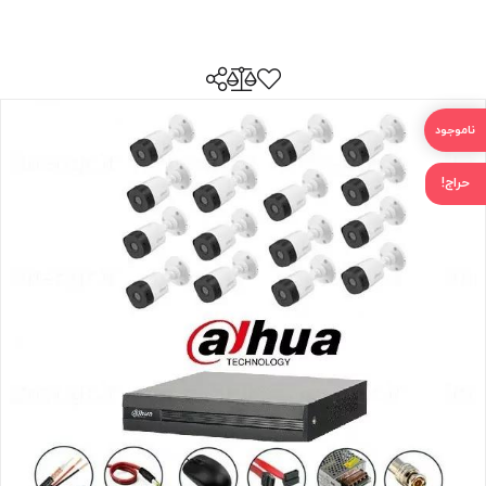
حراج!