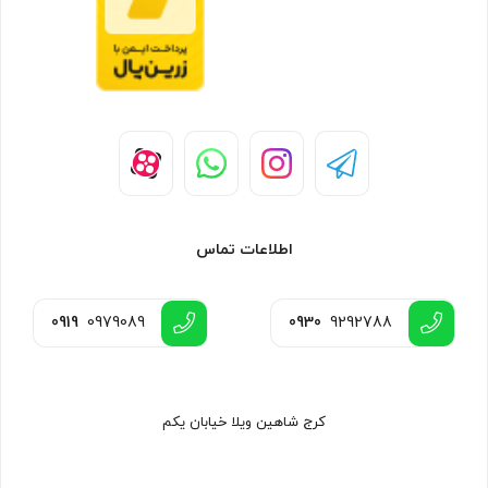
اطلاعات تماس
0919
0979089
0930
9292788
کرج شاهین ویلا خیابان یکم