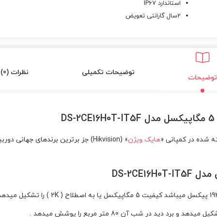
استاندارد IP67
2سال گارانتی تعویض
توضیحات تکمیلی
نظرات (0)
توضیحات
D
هایک ویژن
» (Hikvision) جز برترین برند‌های ج
DS-2CE1