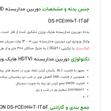
جنس بدنه و مشخصات
دوربین مداربسته TURBO HD هایک ویژن مدل
DS-2CE16H0T-IT5F
بدنه دوربین مداربسته هایک ویژن تشکیل شده از فلز است و مقاوم در برابر باراندگی و گرد و خ
ولتاژ ورودی این دوربین مداربسته بین 10 – 14 ولت جریان مصرفی برابر با 1 یا 2 امپر از نوع جریان ثابت DC و مصرف برقی برابر با ماکسیمم 4 وات را نیز دارد نحوه اتصال به
کواکسیال
یا ترکیبی ( RG59 ) به متراژ حداکثر 300 متر و از طریق
تکنولوژی
دوربین مداربسته HDTVI هایک ویژن مدل DS-2CE16H0T-IT5F
مجهز به قابلیت BLC یکسان کردن تضاد نوری در محیط های روشن و تاریک
همچنین از قابلیت DNR کاهش نویز در شب نیز پشتیبانی میکند
قابلیت DWDR جمع کردن نور زیاد به صورت دیجیتال
DAY/NIGHT تنظیم نور در شب و روز
و…
جمع بندی و گارانتی
HIKVISION DS-2CE16H0T-IT5F