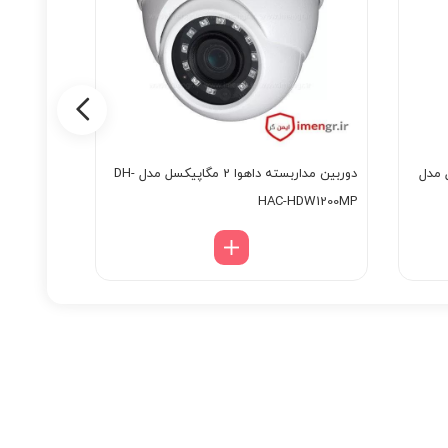
 مگاپیکسل مدل
دوربین مداربسته داهوا 2 مگاپیکسل مدل DH-
VC78T02
HAC-HDW1200MP