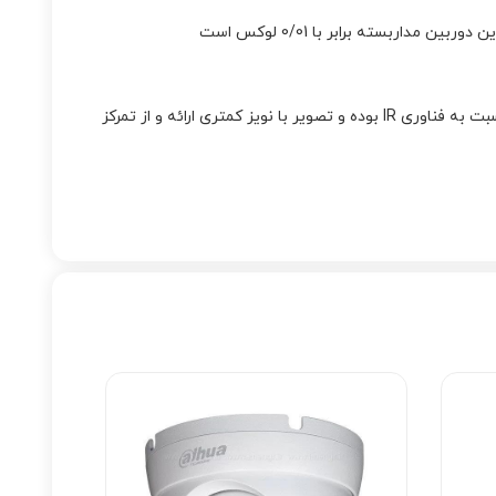
مجهز به تکنولوژی EXIR با پوشش 80 متر مربع ، در این فناوری اشعه مادون قرمز تولید شده توسط LED های دوربین دارای برد بیشتری نسبت به فناوری IR بوده و تصویر با نویز کمتری ارائه و از تمرکز