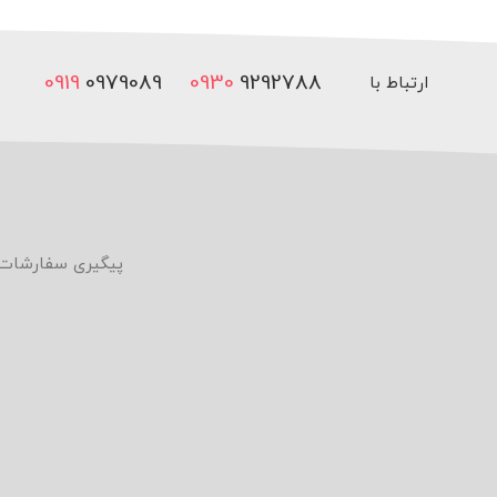
0919
0979089
0930
9292788
ارتباط با
ما
پیگیری سفارشات