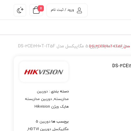
0
ورود / ثبت نام
ته هایک ویژن 5 مگاپیکسل مدل DS-2CE16H0T-IT5F
دسته بندی :
دوربین
مداربسته
,
دوربین مداربسته
هایک ویژن Hikvision
برچسب ها
دوربین 5
مگاپیکسل
,
دوربین HDTVI
,