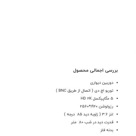
بررسی اجمالی محصول
دوربین دیواری
توربو اچ دی ( اتصال از طریق BNC )
5 مگاپیکسل HD 2K
رزولوشن 1920*2560
لنز 3.6 ( زاویه دید 85 درجه )
قدرت دید در شب 80 متر
بدنه فلز