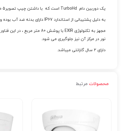
یک دوربین دام TurboHd است که با داشتن چیپ تصویر5 مگاپیکسلی تصویری با کیفیت خوب ارائه می دهد. میزان حساسیت نوری در این دوربین مداربسته برابر با 0/01 لوکس است
به دلیل پشتیبانی از استاندارد IP67 دارای بدنه ضد آب بوده و در نتیجه برای محیط های خارجی نیز کاربرد دارد.
نور در مرکز آن نیز جلوگیری می شود.
دارای ۲ سال گارانتی میباشد.
محصولات
مرتبط