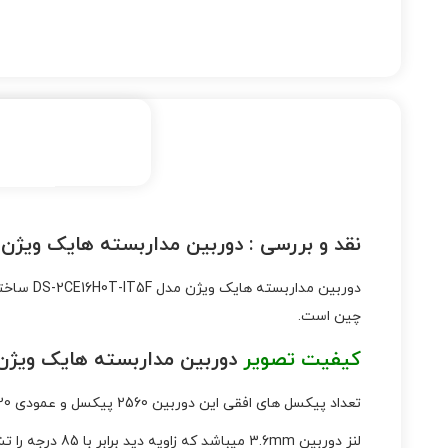
نقد و بررسی :
دوربین مداربسته هایک ویژن 5 مگاپیکسل مدل S-2CE16H0T-IT5F
دوربین مداربسته هایک ویژن مدل DS-2CE16H0T-IT5F ساخته شده در کمپانی «
چین است.
کیفیت تصویر
دوربین مداربسته هایک ویژن مدل 6H0T-IT5F
تعداد پیکسل های افقی این دوربین 2560 پیکسل و عمودی 1920 پیکسل میباشد کیفیت 5 مگاپیکسل یا به اصطلاح ( 2K ) را تشکیل میدهد .
لنز دوربین 3.6mm میباشد که زاویه دید برابر با 85 درجه را تشکیل میدهد و برد دید در شب آن 80 متر مربع را پوشش میدهد .