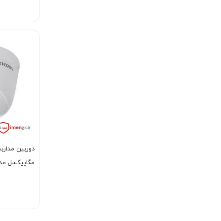
مگاپیکسل مدل CE56H1T-IT1E