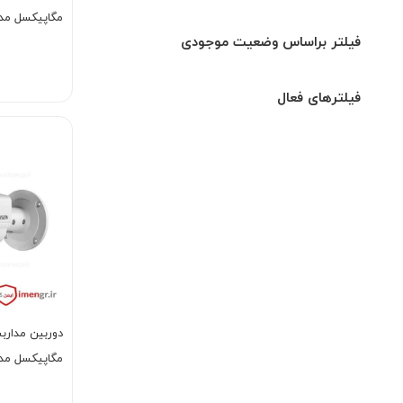
مگاپیکسل مدل CE56D8T-ITME
فیلتر براساس وضعیت موجودی
فیلترهای فعال
مگاپیکسل مدل CE16H0T-IT5F