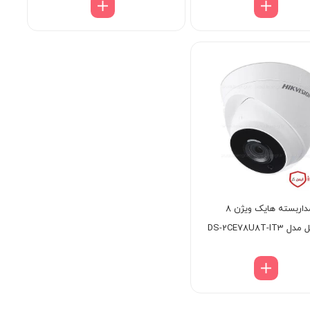
دوربین مداربسته هایک ویژن 8
DS-2CE78U8T-