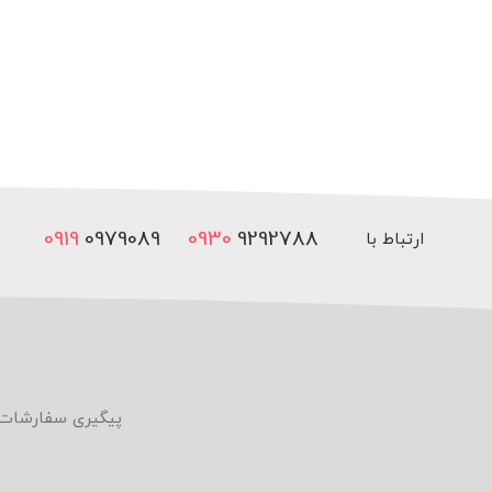
0919
0979089
0930
9292788
ارتباط با
ما
پیگیری سفارشات