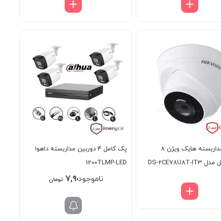
دوربین مداربسته هایک ویژن 8
پک کامل 4 دوربین مداربسته داهوا
DS-2CE78U8T-
1200TLMP-LED
۷,۹۰۰,۰۰۰
تومان