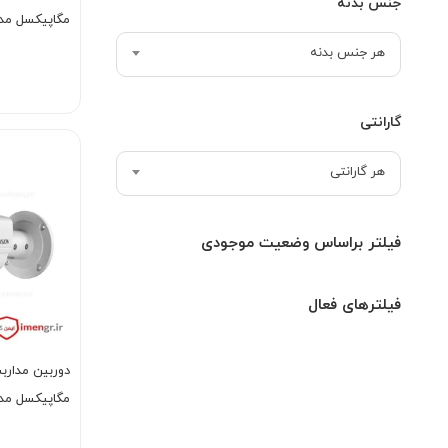
جنس بدنه
مگاپیکسل مدل CE56D8T-ITME
هر جنس بدنه
گارانتی
هر گارانتی
فیلتر براساس وضعیت موجودی
فیلترهای فعال
مگاپیکسل مدل CE16H0T-IT5F