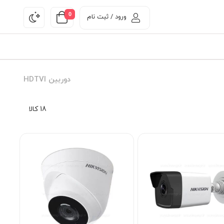
0
ورود / ثبت نام
دوربین HDTVI
18 کالا