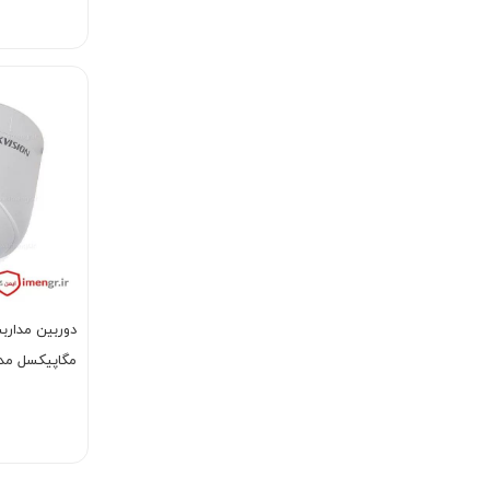
مگاپیکسل مدل CE56H1T-IT1E