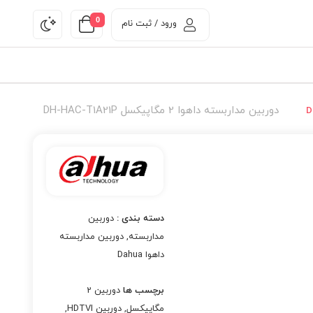
0
ورود / ثبت نام
دوربین مداربسته داهوا 2 مگاپیکسل DH-HAC-T1A21P
دسته بندی :
دوربین
مداربسته
,
دوربین مداربسته
داهوا Dahua
برچسب ها
دوربین 2
مگاپیکسل
,
دوربین HDTVI
,