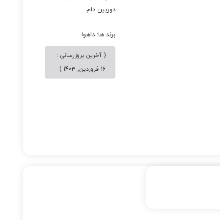
دوربین دام
برند ها:
داهوا
( آخرین بروزرسانی :
16 فروردین, 1403 )