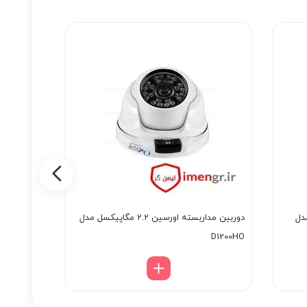
کسل مدل
دوربین مداربسته اورسین 2.2 مگاپیکسل مدل
دستگاه DVR اورسین 8کانال مدل XVR4108HD
D1200HO