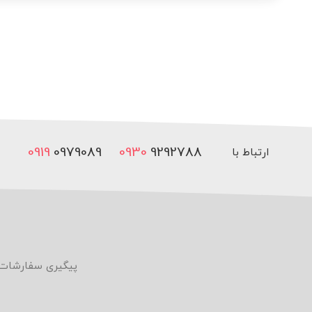
0919
0979089
0930
9292788
ارتباط با
ما
پیگیری سفارشات