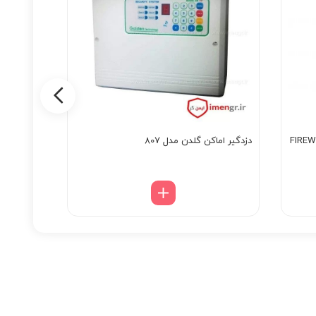
دزدگیر اماکن گلدن مدل 807
چشمی بی سیم فو