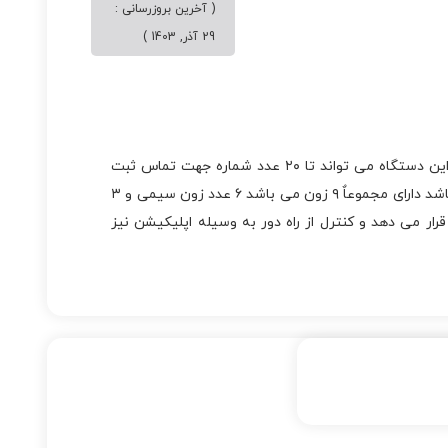
( آخرین بروزرسانی :
29 آذر, 1403 )
دزدگیر اماکن پایرونیکس مدل Syntex-Ex65 سیم کارتی حافظه این دستگاه می تواند تا ۲۰ عدد شماره جهت تماس ثبت
کند. و تفاوتی ندارد که این شماره ها موبایل باشند و یا خط ثابت باشد دارای مجموعاٌ ۹ زون می باشد ۶ عدد زون سیمی و ۳
رار می دهد و کنترل از راه دور به وسیله اپلیکیشن نیز