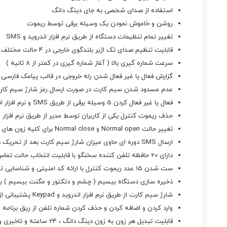
استفاده از صدای شخصی به جای دینگ دانگ
روشن و خاموش نمودن یک وسیله برقی توسط ریموت
تغییر تمام تنظیمات دستگاه از طریق نرم افزار اندروید و SMS
قابلیت تنظیم صدای تک اژیر بلندگوی خارجی در 4 حالت مختلف
سرعت شماره گیری بالا ( آغاز شماره گیری در کمتر از 8 ثانیه )
گزارش فعال یا غیر فعال شدن رله خروجی در قالب پیامک فارسی
عدم مسدود شدن سیم کارت در صورت ارسال رمز شارژ سیم کار
فعال یا غیر فعال کردن 5 وسیله برقی از طریق SMS و نرم افزار اندروید
حذف ریموت کنترل یکی از کاربران توسط مدیر از طریق نرم افزار ا
تغییر حالت Normal open و Normal close برای کلیه زون های با سیم
ارسال SMS دوره ای حاوی میزان شارژ سیم کارت بعد از تحریک دستگاه
دارای 20 حافظه تلفن کننده سخنگو با قابلیت انتخاب حالت تماس یا SMS
ست شدن 15 عدد ریموت کنترل با ارائه کد امنیتی و شناسایی توسط دستگاه
ذخیره سازی دستگاه بیسیم ( چشم و دتکتور و مگنت بیسیم ) بر
شارژ سیم کارت از طریق نرم افزار اندروید و Keypad پشتیبانی از تمام سیم کارت های موجود
وارد کردن و اضافه کردن و حذف کردن شماره تلفن از ریق برنامه 
قابلیت تبدیل هر زون به زون دینگ دانگ ، 24 ساعته و تاخیری و فوری NO -NC اعلام شماره زون تحریک شده توسط SMS فارسی