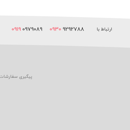
0919
0979089
0930
9292788
ارتباط با
ما
پیگیری سفارشات