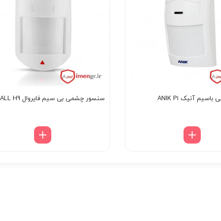
سیم آنیک ANIK P1
سنسور چشمی بی سیم فایروال FIREWALL H9