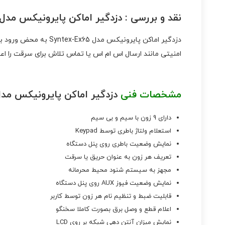
نقد و بررسی :
دزدگیر اماکن پایرونیکس مدل yntex-Ex65
دزدگیر اماکن پایرون
امنیتی مانند ارسال اس ام اس یا تماس تلاش برای سرقت را اع
مشخصات فنی
دزدگیر اماکن پایرونیکس مدل ntex-Ex65
دارای 9 زون با سیم و بی سیم
استعلام ولتاژ باطری توسط Keypad
نمایش وضعیت باطری روی پنل دستگاه
تعریف هر زون به عنوان حریق یا سرقت
مجهز به سیستم شنود محیط محرمانه
نمایش وضعیت فیوز AUX روی پنل دستگاه
قابلیت ضبط و تنظیم نام هر زون توسط کاربر
اعلام قطع و وصل برق بصورت کاملا سخنگو
نمایش میزان آنتن دهی شبکه بر روی LCD