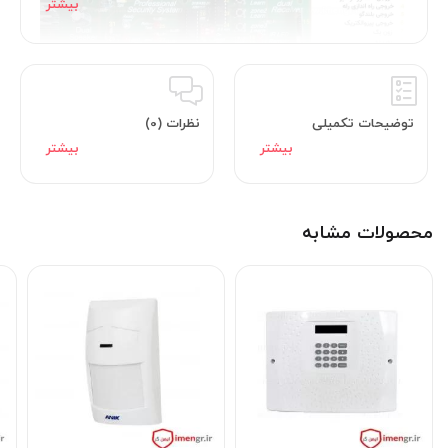
توضیحات تکمیلی
نظرات (0)
محصولات مشابه
دارای دو مودلاتور RF مجزا
جداسازی انتن از سیستم کنترل از راه دور جهت بالا بردن
اطمینان برای ریموت و دستگاهای بیسیم
خروجی ۲۰ آمپری مجزا برای کنترل در بازکن
قابلیت نصب چهار اسپیکر خروجی جهت اعلام هشدار صوتی
۳ زون بی سیم – ۴ زون با سیم