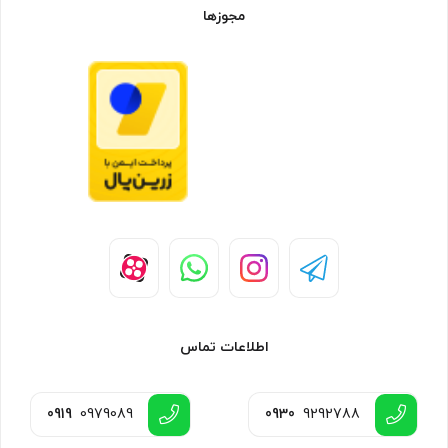
مجوزها
اطلاعات تماس
0919
0979089
0930
9292788