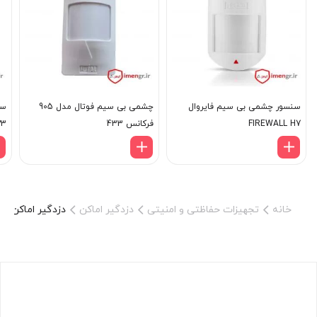
شماره گیری Tone/Pulse
متعلقات
دزدگیر اماکن سایلکس مدل SILEX
PD14
دستگاه مرکزی
دو عدد ریموت
فیوز و سیم باتری
سنسور چشمی بی سیم فایروال
چشمی بی سیم فوتال مدل 905
FIREWALL H7
فرکانس 433
P3
دفترچه راهنمای نصب و گارانتی (24 ماه گارانتی)
خانه
تجهیزات حفاظتی و امنیتی
دزدگیر اماکن
دزدگیر اماکن سای