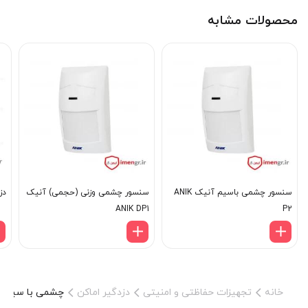
محصولات مشابه
سنسور چشمی باسیم آنیک ANIK
سنسور چشمی وزنی (حجمی) آنیک
دز
ANIK DP1
P2
خانه
تجهیزات حفاظتی و امنیتی
دزدگیر اماکن
چشمی با سیم فوتال