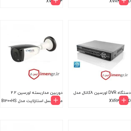
XVR4104
XVR4216HD
دستگاه DVR اورسین 8کانال مدل
دوربین مداربسته اورسین 2.2
XVR4108HD
مگاپیکسل استارلایت مدل B1200HS