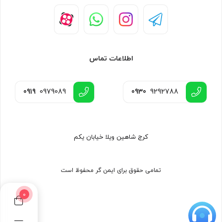
اقلام همراه باوفنگ مدل UV9r plus
دستگاه – آنتن – باتری – گیره کمری – بند – شارژر
Baofeng UV-9R Plus IP67 Waterproof
اطلاعات تماس
UHF/VHF Walkie Talkie 10W Two Way Radio
0919
0979089
0930
9292788
کرج شاهین ویلا خیابان یکم
تمامی حقوق برای ایمن گر محفوظ است
0