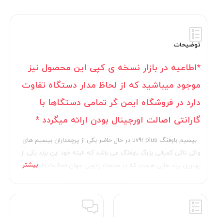
توضیحات
*اطاعیه در بازار نسخه ی کپی این محصول نیز
موجود میباشید که از لحاظ مدار دستگاه تفاوت
دارد در فروشگاه ایمن گر تمامی دستگاها با
گارانتی
اصالت
اورجینال بودن ارائه میگردد *
بیسیم باوفنگ uv9r plus در حال حاضر یکی از پرچمداران بیسیم های
واکی تاکی کمپانی بزرگ باوفنگ می باشد که البته خود این برند یکی از
بهترین برند هایی هست که در صنعت رادویی جهان فعالیت دارد..
مشخصات بیسیم باوفنگ uv9r plusu
بیسیم واکی تاکی باوفنگ مدل uv9rplus از دو باند پر قدرت uhf و vhf