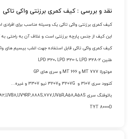
نقد و بررسی :
کیف کمری برزنتی واکی تاکی
کیف کمری برزنتی واکی تاکی یک وسیله مناسب برای افرادی اس
این کیف از جنس پارچه برزنتی است و غلاف آن به راحتی به
کیف کمری واکی تاکی قابل استفاده جهت اغلب بیسیم های وا
طنین LPD 320، LPD 320-1، LPD 328-2
موتورلا 777 MT و 666 MT و سری های GP
کنوود سری 3107 و 3207G و3207 نیو 3307 و غیره…
بائوفنگ سری UV82,UVB8,UV9RP,888S,777,UV5R,A58,A58S و غیره ….
TYT 8000D