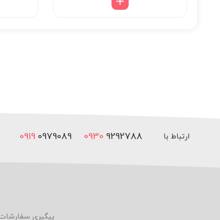
۷,۷۵۰,۰۰۰ تومان
through
۱۵,۵۰۰,۰۰۰ تومان
0919
0979089
0930
9292788
ارتباط با
ما
پیگیری سفارشات