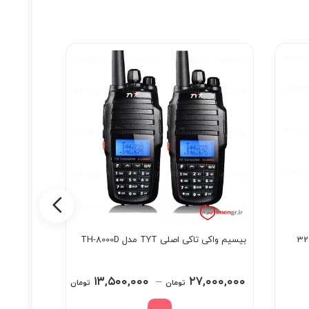
بیسیم واکی تاکی اصلی TYT مدل TH-8000D
آنتن شلاق
Price
۱۳,۵۰۰,۰۰۰
–
۲۷,۰۰۰,۰۰۰
تومان
تومان
range: