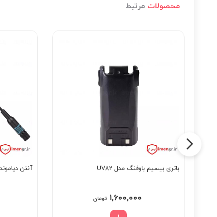
محصولات
مرتبط
باتری بیسیم باوفنگ مدل UV82
آنتن دیاموند ۲۰ سانتی متری مدل 701
۱,۶۰۰,۰۰۰
Price
ومان
تومان
range: