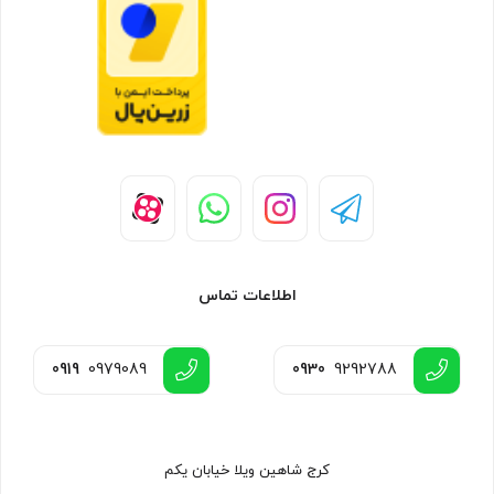
از دیگر ویژگی های بیسیم باوفنگ مدلUV21 PRO
V2
آنتن قابل انعطاف۲۱ سانتیمتر
قابل شارژ با USB Type-C
توان خروجی 10 وات
صفحه نمایش 1.77 اینچی LED
قابلیت ذخیره سازی 999 کانال
قابلیت برنامه ریزی با کامپیوتر
دارای زنگ هشدار اضطراری
چراغ خطر و چراغ قوه LED دارد
دارای حالت صرفه جویی در باتری
اطلاعات تماس
ایجاد فرکانس خصوصی و قابلیت رمز گذاری
تنظیم قدرت های متفاوت برای کانال ها
0919
0979089
0930
9292788
دارای رادیو FM 68-108MHz
دارای عملکرد کرنومتر
سیستم حرفه ای scrambler& voice encryption
و ...
کرج شاهین ویلا خیابان یکم
دیافراگم تیتانیومی واکی تاکی BAOFENG مدل UV-21 PRO با