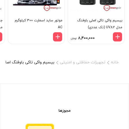
136-174 مگاهرتز
بیسیم واکی تاکی اصلی باوفنگ
موتور ساید اسمارت 300 کیلوگرم
جک
(TX/RX)
مدل UV82 (تک عددی)
AC
مدل
۸,۴۰۰,۰۰۰
تومان
خانه
تجهیزات حفاظتی و امنیتی
بیسیم واکی تاکی باوفنگ اصلی مدل UV21 PRO V2 (بسته ت
200-260 مگاهرتز
(TX/RX)
400-520 مگاهرتز
مجوزها
(TX/RX)