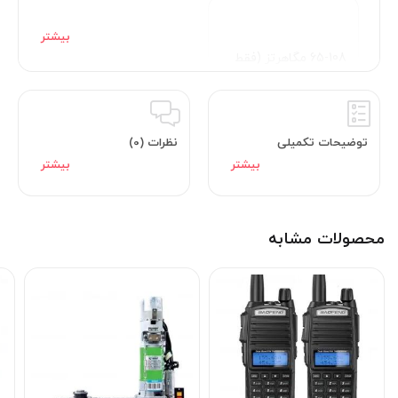
65-108 مگاهرتز (فقط
RX)
توضیحات تکمیلی
نظرات (0)
108-136 مگاهرتز (
فقط
)
RX
محصولات مشابه
350-390 مگاهرتز (فقط
RX)