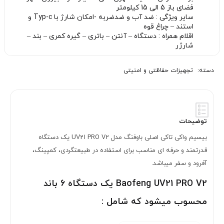
فضای باز 5 الی 15 کیلومتر
سایر ویژگی : ضد آب و ضدضربه -امکان شارژ با Typ-c و
استند – چراغ قوه
اقلام همراه : دستگاه – آنتن – باتری – گیره کمری – بند –
شارژر
دسته:
تجهیزات حفاظتی و امنیتی
توضیحات
بیسیم واکی تاکی اصلی باوفنگ مدل UV21 PRO V2 یک دستگاه
قدرتمند و حرفه ای مناسب برای استفاده در طبیعتگردی، کمپینگ،
آفرود و سفر میباشد.
Baofeng UV21 PRO V2 یک دستگاه 6 باند
محسوب میشود که شامل :