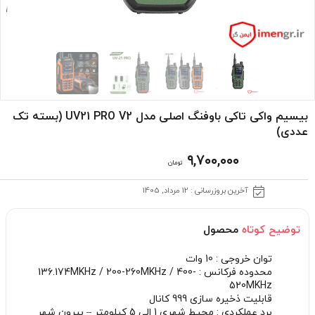
بیسیم واکی تاکی باوفنگ اصلی مدل UV21 PRO V2 (بسته تک
عددی)
۹,۷۰۰,۰۰۰
تومان
آخرین بروزرسانی : 12 مرداد, 1405
توضیح کوتاه
محصول
توان خروجی : 10 وات
محدوده فرکانس : 136.174MKHz / 200-260MKHz / 400-
520MKHz
قابلیت ذخیره سازی 999 کانال
برد عملکردی : محیط شهری 1 الی 5 کیلومتر – بیرون شهر