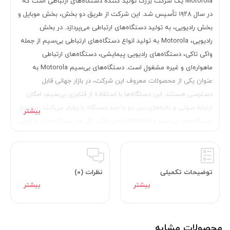
Motorola یک شرکت بزرگ تولید کننده دستگاه‌های ارتباطی است که
در سال ۱۹۲۸ تأسیس شد. این شرکت از طریق دو بخش، بخش موبایل و
بخش رادیویی، به تولید دستگاه‌های ارتباطی می‌پردازد. در بخش
رادیویی، Motorola به تولید انواع دستگاه‌های ارتباطی بی‌سیم از جمله
واکی تاکی، دستگاه‌های رادیویی پیمایشی، دستگاه‌های ارتباطی
ماهواره‌ای و غیره مشغول است. دستگاه‌های بی‌سیم Motorola به
عنوان یکی از محصولات معروف این شرکت، در بازار جهانی قابل
دسترسی هستند. این دستگاه‌ها با استفاده از فناوری بی‌سیم، امکان
ارتباط صوتی و داده‌های بین دو یا چند دستگاه را برقرار می‌کنند. برخی از
دستگاه‌های بی‌سیم Motorola شامل واکی تاکی‌ها، دستگاه‌های رادیویی
پیمایشی، دستگاه‌های ارتباطی ماهواره‌ای و تجهیزات ارتباطی صنعتی
هستند. دستگاه‌های بیسیم Motorola با ویژگی‌های مانند کیفیت صدای
بالا، پوشش گسترده، قابلیت اتصال به شبکه‌های مختلف و مقاومت در
توضیحات تکمیلی
نظرات (0)
برابر شرایط مختلف آب و هوایی، برای استفاده در فعالیت‌های مختلف،
از جمله فعالیت‌های صنعتی و ساختمانی، کمپینگ، شکار، کوهنوردی و
غیره، گزینه مناسبی هستند.
محصولات مشابه