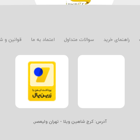
راهنمای خرید
سوالات متداول
اعتماد به ما
قوانین و ش
آدرس:
کرج شاهین ویلا - تهران ولیعصر,