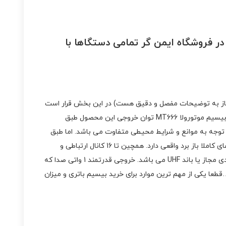
در فروشگاه ایمن گر تمامی دستگاها با
وتورولا نیاز به توضیحات مفصل و دقیق هست) در این بخش قرار است
توضیحات کاملی را در رابطه بیسیم موتورولا Motorola MT666 به شما عزیزان ارائه کنیم. مشخصات بیسیم موتورولا mt666 :توان خروجی بیسیم موتورولا MT666 توان خروجی این محصول طبق
 وات می باشد. برد واقعی بیسیم موتورولا ام تی 666 برد واقعی این بیسیم با توجه به موانع و شرایط محیطی متفاوت می باشد. اما طبق
تست های واقعی و میدانی که انجام داده است به شرح زیر است: 1.5 الی 2 کیلو متر در داخل شهر و 2الی 7 کیلومتر در خارج از شهر و فضاهای کاملا باز برد واقعی دارد. همچین تا 16 کانال ارتباطی و
قابلیت متصل شدن به انواع دستگاه های مرکزی و فرکانس ها رو دارا است. باند و فرکانس کاری باند بیسیم موتورولا 666 همان باند شهروندی مجاز یا باند UHF می باشد. خروجی قدرتمند 1 واتی صدا که
بلیت شارژ با پورت USB علاوه بر کیفیت ساخت خوب و برد و …قطعا یکی از مهم ترین موارد برای خرید بیسیم باتری و میزان