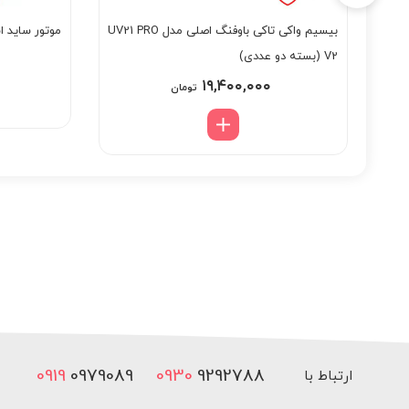
بیسیم واکی تاکی باوفنگ اصلی مدل UV21 PRO
موتور ساید اسمارت 00
V2 (بسته دو عددی)
۱۹,۴۰۰,۰۰۰
تومان
0919
0979089
0930
9292788
ارتباط با