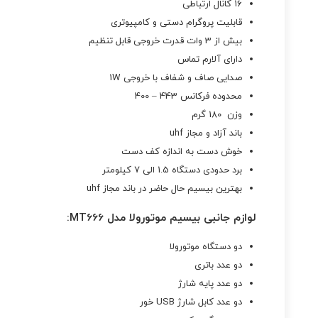
۱۶ کانال ارتباطی
قابلیت پروگرام دستی و کامپیوتری
بیش از 3 وات قدرت خروجی قابل تنظیم
دارای آلارم تماس
صدایی صاف و شفاف با خروجی 1W
محدوده فرکانس 443 – 400
وزن 180 گرم
باند آزاد و مجاز uhf
خوش دست به اندازه کف دست
برد حدودی دستگاه 1.5 الی 7 کیلومتر
بهترین بیسیم حال حاضر در باند مجاز uhf
لوازم جانبی بیسیم موتورولا مدل MT666:
دو دستگاه موتورولا
دو عدد باتری
دو عدد پایه شارژ
دو عدد کابل شارژ USB خور