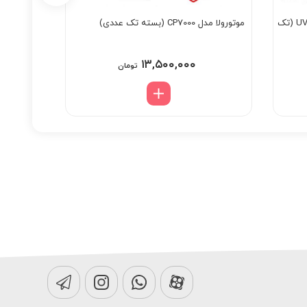
بیسیم واکی تاکی اصلی باوفنگ مدل UV82 (تک
موتورولا مدل CP7000 (بسته تک عددی)
(بسته تک
۱۳,۵۰۰,۰۰۰
تومان