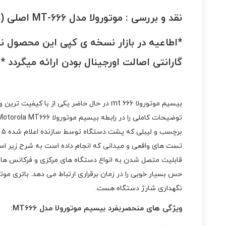
نقد و بررسی :
موتورولا مدل MT-666 اصلی (بسته تک عددی)
*اطاعیه در بازار نسخه ی کپی این محصول نیز
گارانتی اصالت اورجینال بودن ارائه میگردد *
بیسیم موتورولا mt 666 در حال حاضر یکی 
نگهداری شارژ دستگاه هست.
ویژگی های منحصربفرد بیسیم موتورولا مدل MT666: