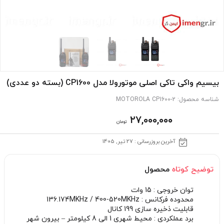
بیسیم واکی تاکی اصلی موتورولا مدل CP1600 (بسته دو عددی)
شناسه محصول:
MOTOROLA CP1600-2
۲۷,۰۰۰,۰۰۰
تومان
آخرین بروزرسانی : 27 تیر, 1405
توضیح کوتاه
محصول
توان خروجی : 15 وات
محدوده فرکانس : 136.174MKHz / 400-520MKHz
قابلیت ذخیره سازی 199 کانال
برد عملکردی : محیط شهری 1 الی 8 کیلومتر – بیرون شهر