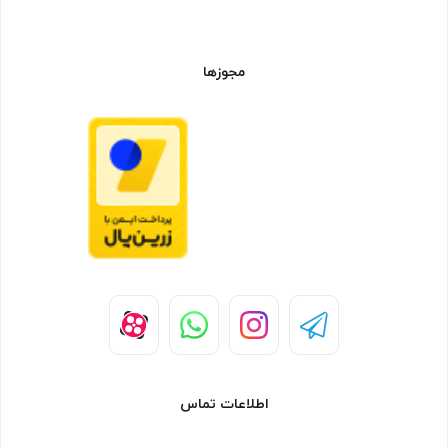
اماکن پرصدا
آنتن قابل تعویض ، امکان ارتقا به مدل‌های قوی‌تر
مجوزها
برد عملکردی : محیط شهری 1 الی 8 کیلومتر – بیرون شهر فضای
باز 1 الی 60 کیلومتر
بدنه مستحکم و صنعتی ، مقاوم در برابر ضربه و گرد و غبار
ساخته شده از پلی‌کربنات مخصوص
اسکن خودکار سریع، SOS، VOX
و...
اقلام همراه موتورولا مدل CP1600
دستگاه – آنتن – باتری – گیره کمری – بند – شارژر
اطلاعات تماس