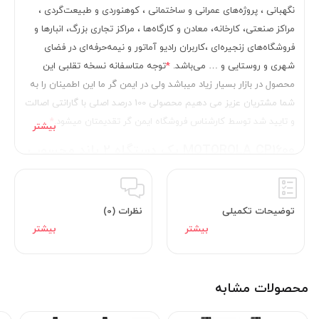
نگهبانی ، پروژه‌های عمرانی و ساختمانی ، کوهنوردی و طبیعت‌گردی ،
مراکز صنعتی، کارخانه، معادن و کارگاه‌ها ، مراکز تجاری بزرگ، انبارها و
فروشگاه‌های زنجیره‌ای ،کاربران رادیو آماتور و نیمه‌حرفه‌ای در فضای
شهری و روستایی و … می‌باشد.
*
توجه متاسفانه نسخه تقلبی این
محصول در بازار بسیار زیاد میباشد ولی در ایمن گر ما این اطمینان را به
شما مشتریان عزیز می دهیم محصولی 100 درصد اصلی با گارانتی اصالت
و تایید شد توسط کارشناس فروشگاه ایمن گر تقدیمتان میشود.
*
MOTOROLA CP1600 یک دستگاه 2 باند محسوب
میشود که شامل :
توضیحات تکمیلی
نظرات (0)
400-520 مگاهرتز
(TX/RX)
محصولات مشابه