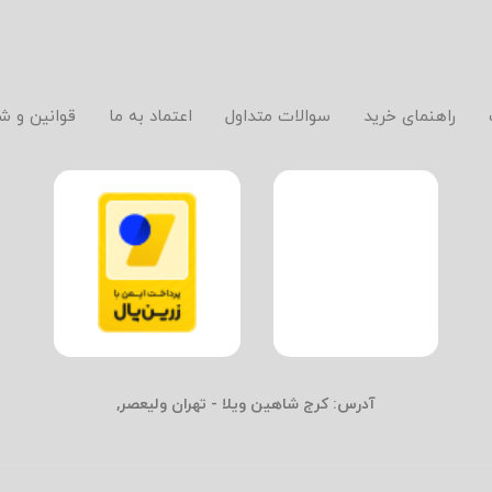
راهنمای خرید
سوالات متداول
اعتماد به ما
قوانین و ش
آدرس:
کرج شاهین ویلا - تهران ولیعصر,