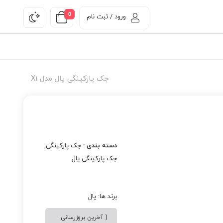
0
ورود / ثبت نام
جک پارکینگی یال مدل X1
دسته بندی :
جک پارکینگی
,
جک پارکینگی یال
برند ها:
یال
( آخرین بروزرسانی :