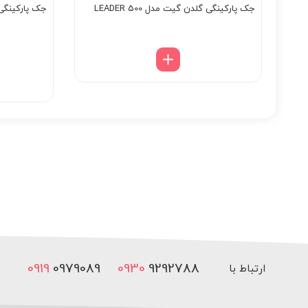
جک پارکینگی گلدن گیت مدل 500 LEADER
جک پارکینگی 
0919
0979089
0930
9292788
ارتباط با