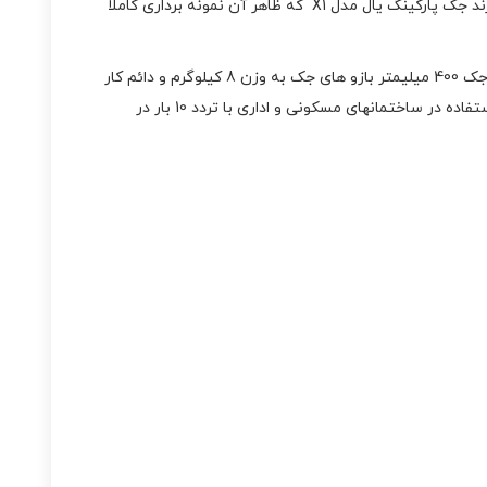
به بازار عرضه میشود که از نظر ظاهر تفاوتی ندارند و در در کورس شفت جکها این مدل ها تفاوت دارند جک پارکینگ یال مدل X1 که ظاهر آن نمونه برداری کاملا
دارای موتور 220 ولتی با توان 300 وات و جریان مصرفی 1.2-1.7 آمپر میباشد.جنس بدنه آن آلومینیومی و با پوشش رنگ پلی استر کورس جک 400 میلیمتر بازو های جک به وزن 8 کیلوگرم و دائم کار
میباشد قدرت جابجایی هر لنگه 400 کیلوگرم و حداکثر عرض هر لنگه 4 متر ماکزیمم زاویه باز شوند جک 120 درجه میباشد و مناسب برای استفاده در ساختمانهای مسکونی و اداری با تردد 10 بار در