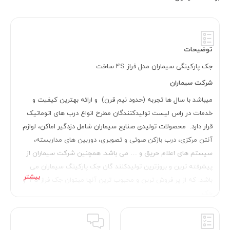
توضیحات
جک پارکینگی سیماران مدل فراز 4S ساخت
شرکت سیماران
میباشد با سال ها تجربه (حدود نیم قرن) و ارائه بهترین کیفیت و
خدمات در راس لیست تولیدکنندگان مطرح انواع درب های اتوماتیک
قرار دارد. محصولات تولیدی صنایع سیماران شامل دزدگیر اماکن، لوازم
آنتن مرکزی، درب بازکن صوتی و تصویری، دوربین های مداربسته،
سیستم های اعلام حریق و … می باشد. همچنین شرکت سیماران از
پیشرفته ترین و بروزترین تولیدکنند گان جک پارکینگ سیماران می
باشد. که از پر فروش ترین و محبوب ترین آنها میتوان جک فراز 4S و
جک
فراز S6
و جک