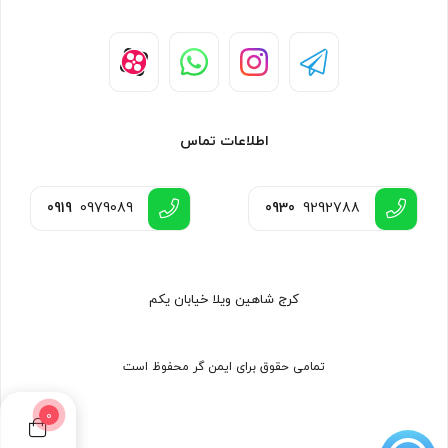
دارای برنامه ریزی دکمه های ریموت در سه مد معمولی ، تک
لنگه ای و STOP
برنامه ریزی هر کدام از جک ها به صورت جداگانه
امکان توسعه ریموت های تک دکمه ای غیر هم کد به تعداد
اطلاعات تماس
ماکزیمم ۱۰۰ عدد یا ریموت های فابریک
برنامه ریزی زمانهای رفت و برگشت بصورت جداگانه
0919
0979089
0930
9292788
امکان کنترل یک وسیله برقی جداگانه با ریموت
فست کلوز -بسته شدن سریع درب به محض رد شدن خودرو از
مقابل چشمی
کرج شاهین ویلا خیابان یکم
قابلیت ست کردن 250 ریموت غیر اصلی با فرکانس 433
مگاهرتز
تمامی حقوق برای ایمن گر محفوظ است
قابلیت ترمز در ابتدا و انتهای مسیر برای حرکت روان
و...
0