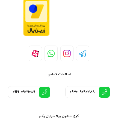
اطلاعات تماس
0919
0979089
0930
9292788
کرج شاهین ویلا خیابان یکم