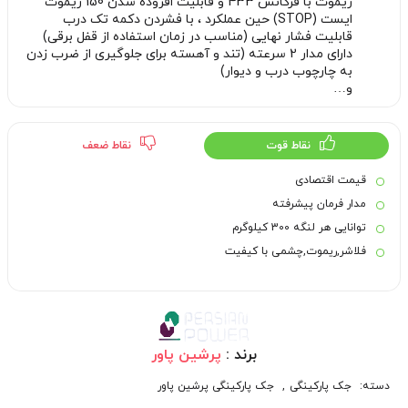
ریموت با فرکانس 433 و قابلیت افزوده شدن 150 ریموت
ایست (STOP) حین عملکرد ، با فشردن دکمه تک درب
قابلیت فشار نهایی (مناسب در زمان استفاده از قفل برقی)
دارای مدار 2 سرعته (تند و آهسته برای جلوگیری از ضرب زدن
به چارچوب درب و دیوار)
و…
نقاط قوت
نقاط ضعف
قیمت اقتصادی
مدار فرمان پیشرفته
توانایی هر لنگه 300 کیلوگرم
فلاشر,ریموت,چشمی با کیفیت
برند :
پرشین پاور
دسته:
جک پارکینگی
,
جک پارکینگی پرشین پاور