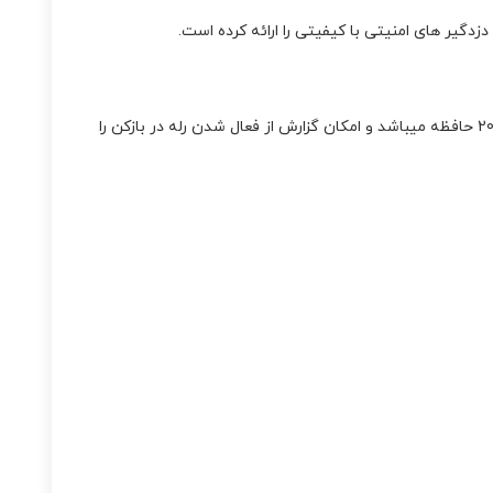
جنس بدنه این محصول از پلاستیک است دارای ابعاد 10*24*30 سانتی متر و وزن 1600گرم را دارد و نوع دزدگیر سیم کارتی – تلفنی و دارای 20 حافظه میباشد و امکان گزارش از فعال شدن رله در بازکن را