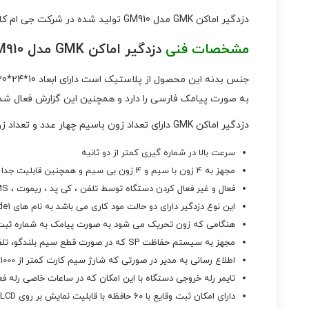
دزدگیر اماکن GMK مدل GM910 تولید شده در شرکت جی ام کا یکی از شرکت های معروف تولید کننده در سیستم های امنیتی می باشد که دزدگیر های امنیتی با کیفیتی را ارائه کرده است.
مشخصات فنی
دزدگیر اماکن GMK مدل GM910
به صورت پیامک فارسی را دارد و همچنین این گزارش فعال شدن
دزدگیر اماکن GMK دارای تعداد زون باسیم چهار عدد و تعداد زون بی سیم چهار عدد و یک زون 24 ساعته است .
سرعت بالا در شماره گیری کمتر از دو ثانیه
مجهز به 4 زون با سیم و 4 زون بی سیم و همچنین قابلیت جدا سازی برای سه منطقه جدا
فعال و غیر فعال کردن دستگاه توسط تلفن ، کی پد ، ریموت ، SMS ، اپلیکیشن موبایل
این نوع دزدگیر دارای دو حالت مود کاری می باشد به نام های Mode1 و Mode2
هنگامی که زون تحریک می شود به صورت پیامک به شماره ثبت
مجهز به سیستم حفاظت SP که در صورت قطع سیم بلندگو، تلفن کننده فعال می گردد
اطلاع رسانی به مدیر در صورتی که شارژ سیم کارت کمتر از 1000 تومان باشد.
تایمر رله خروجی دستگاه با این امکان که در ساعات خاصی رله فعا
دارای امکان ثبت وقایع با 60 حافظه با قابلیت نمایش بر روی LCD