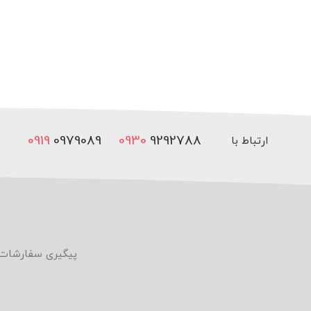
0919
0979089
0930
9292788
ارتباط با
ما
پیگیری سفارشات