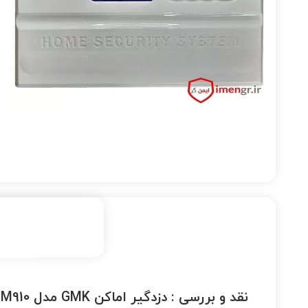
نقد و بررسی :
دزدگیر اماکن GMK مدل GM910