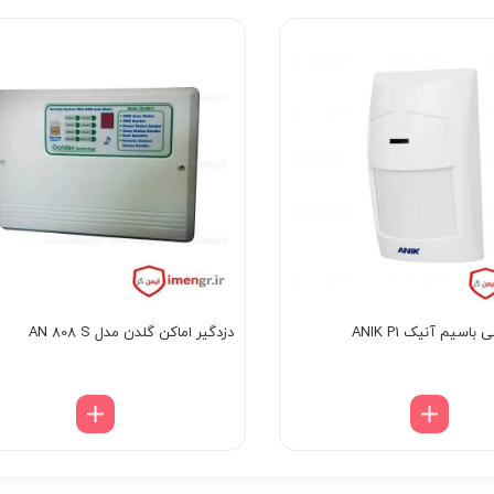
سیم آنیک ANIK P1
دزدگیر اماکن گلدن مدل AN 808 S