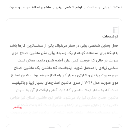
دسته:
زیبایی و سلامت
,
لوازم شخصی برقی
,
ماشین اصلاح مو سر و صورت
توضیحات
حمل وسایل شخصی برقی در سفر می‌تواند یکی از سخت‌ترین کارها باشد
یا اینکه برای استفاده کوتاه از یک وسیله برقی مثل ماشین اصلاح موی
صورت در حالی که فرصت کمی برای آماده شدن دارید، ممکن است
سختی زیادی را متحمل شوید. اینجاست که داشتن یک ماشین اصلاح
موی صورت پرتابل و شارژی بسیار کار راه انداز خواهد بود. ماشین اصلاح
موی صورت مدل V-T9 از سری ماشین اصلاح‌های بسیار زیبا و باکیفیت
است که به خاطر ابعاد مناسبی که دارد، گاهی اوقات از آن به عنوان
ماشین اصلاح سفری نیز یاد می‌شود. ظاهر این ماشین اصلاح نیز طراحی
خاصی دارد و دارای نقوشی از اژدها و سیمرغ است که باعث شده از
سایر محصولات مشابه متمایز شود. تیغه این ماشین اصلاح موی صورت
از جنس استیل ضدرنگ است و توانایی اصلاح با شماره صفر را دارد. اما
باید توجه داشته باشید که مانند یک ریش تراش نمی‌تواند عمل کند و