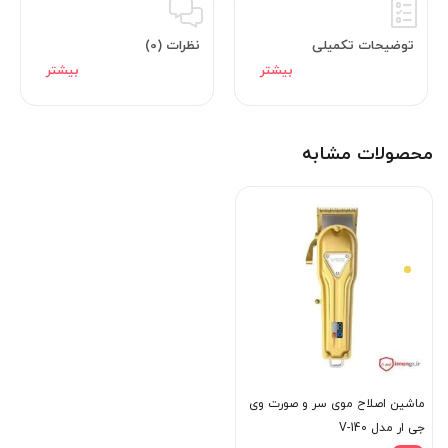
عملکرد آن نزدیک به اصلاح صفر است. ماشین اصلاح موی صورت مدل
توضیحات تکمیلی
نظرات (0)
V-T9 دارای چهار شانه 1.5، 2، 3 و 4 میلی‌متری است و همراه با آن‌ها
یک فرچه برای تمیزکاری نیز ارائه می‌شود. دکمه خاموش/روشن این
دستگاه در قسمت زیرین آن قرار دارد و نیروی محرکه آن نیز توسط یک
باتری قابل شارژ تامین می‌شود. ویژگی بسیار مهم این محصول این است
محصولات مشابه
که همراه با آن یک عدد شارژر USB باتری نیز ارائه می‌شود که
می‌توانید با آن باتری ماشین اصلاح را شارژ کنید. این باتری از نوع
لیتیوم یون است و با یکبار شارژ کامل (حدود 2 الی 3 ساعت) می‌توانید
تا 2 ساعت از ماشین اصلاح استفاده کنید. موتور این ماشین اصلاح نیز
5 واتی است که به همین خاطر توانایی خوبی در اصلاح موی صورت شما
از خود نشان می‌دهد.
ماشین اصلاح موی سر و صورت وی
جی ار مدل V-140