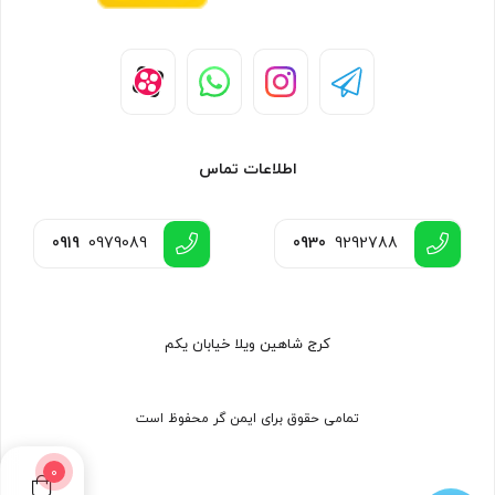
اطلاعات تماس
0919
0979089
0930
9292788
کرج شاهین ویلا خیابان یکم
تمامی حقوق برای ایمن گر محفوظ است
0