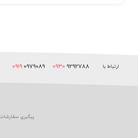
0919
0979089
0930
9292788
ارتباط با
ما
پیگیری سفارشات