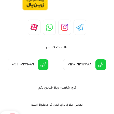
اطلاعات تماس
0919
0979089
0930
9292788
کرج شاهین ویلا خیابان یکم
تمامی حقوق برای ایمن گر محفوظ است