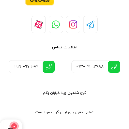
اطلاعات تماس
0919
0979089
0930
9292788
کرج شاهین ویلا خیابان یکم
تمامی حقوق برای ایمن گر محفوظ است
0