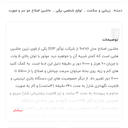
دسته:
زیبایی و سلامت
,
لوازم شخصی برقی
,
ماشین اصلاح مو سر و صورت
توضیحات
ماشین اصلاح مدل 90286 از شرکت نوآور DSP یکی از قوی ترین ماشین
هایی است که کمتر شبیه آن را خواهید دید. موتور با توان بالای 5 وات
با جریان 60 هرتز و 7000 دور بر دقیقه دلیل این ادعا است. به کمک کلید
های کم و زیاد روی بدنه میتوان سرعت چرخش و اصلاح را از 5500 تا
7000 دور تغییر داد. از دیگر خصوصیت های این دستگاه باتری لیتیمی و
قابلیت نگهداری شارژ به مدت 240 دقیقه (4ساعت) و کار به صورت
مداوم و پیوسته به مدت 4 ساعت و نیز قابلیت پشتیبانی شارژ سریع و
همچنین شارژ با کابل USB است. آنچه بر روی بدنه این دستگاه
خواهید دید: کلید خاموش و روشن، کلید های افزایش و کاهش سرعت
اصلاح و میزان شارژ است. شما میتوانید با کابل USB ماشین را با لپ
تاپ و حتی پاور بانک خود شارژ کنید.