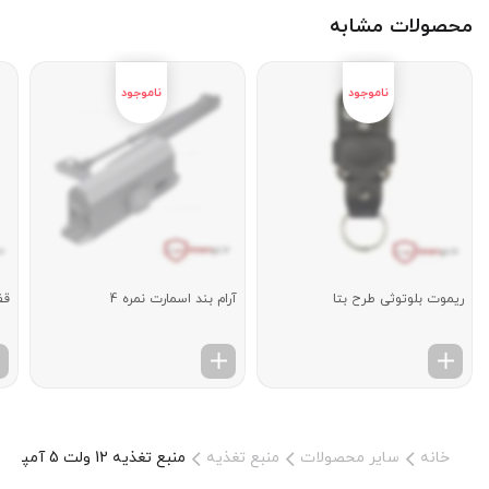
محصولات مشابه
ریموت بلوتوثی طرح بتا
آرام بند اسمارت نمره 4
قف
خانه
سایر محصولات
منبع تغذیه
منبع تغذیه 12 ولت 5 آمپر