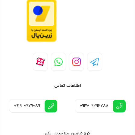
اطلاعات تماس
0919
0979089
0930
9292788
کرج شاهین ویلا خیابان یکم