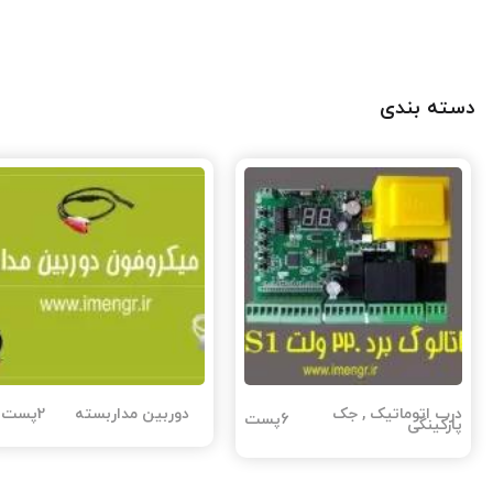
دسته بندی
درب اتوماتیک , جک
دوربین مداربسته
2پست
6پست
پارکینگی