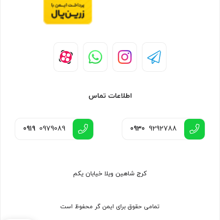
اطلاعات تماس
0919
0979089
0930
9292788
کرج شاهین ویلا خیابان یکم
تمامی حقوق برای ایمن گر محفوظ است