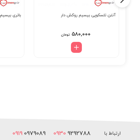
آنتن تلسکوپی بیسیم روکش دار
باتری بیسیم با
۵۸۰,۰۰۰
Price
ومان
تومان
range:
۵,۲۵۰,۰۰۰ تومان
through
۱۰,۵۰۰,۰۰۰ تومان
0919
0979089
0930
9292788
ارتباط با