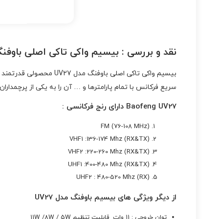
نقد و بررسی :
بیسیم واکی تاکی اصلی باوفنگ م
بیسیم واکی تاکی اصلی 
سریع فرکانس با تمام پارامترها و … آن را به یکی از پرچمدار
Baofeng UV27 دارای رنج فرکانسی :
FM (76-108 MHz)
VHF1 :136-174 Mhz (RX&TX)
VHF2 :220-260 Mhz (RX&TX)
UHF1 :400-480 Mhz (RX&TX)
UHF2 : 480-520 Mhz (RX)
از دیگر ویژگی های بیسیم باوفنگ مدل UV27
توان خروجی : 11 وات قابلیت تنظیم 11W /8W / 5W