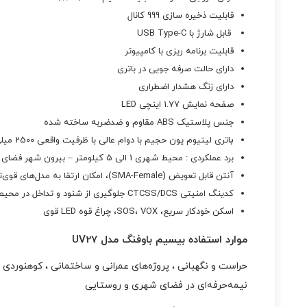
قابلیت ذخیره سازی 999 کانال
قابل شارژ با USB Type-C
قابلیت برنامه ریزی با کامپیوتر
دارای حالت صرفه جویی در باتری
دارای زنگ هشدار اضطراری
صفحه نمایش 1.77 اینچی LED
جنس پلاستیک ABS مقاوم و ضدضربه ساخته شده
ب
اتری لیتیوم یون حجیم با دوام عالی با ظرفیت واقعی 2500 میلی‌آمپر برای عملیات‌های بلندمدت
برد عملکردی : محیط شهری 1 الی 5 کیلومتر – بیرون شهر فضای باز 5 الی 20 کیلومتر
آنتن قابل تعویض (SMA-Female)، امکان ارتقا به مدل‌های قوی‌تر
کدینگ امنیتی CTCSS/DCS جلوگیری از شنود و تداخل در محیط‌های شلوغ
اسکن خودکار سریع، SOS، VOX، چراغ قوه LED قوی
موارد استفاده بیسیم باوفنگ مدل UV27
حراست و نگهبانی ، پروژه‌های عمرانی و ساختمانی ، کوهنوردی و طب
نیمه‌حرفه‌ای در فضای شهری و روستایی