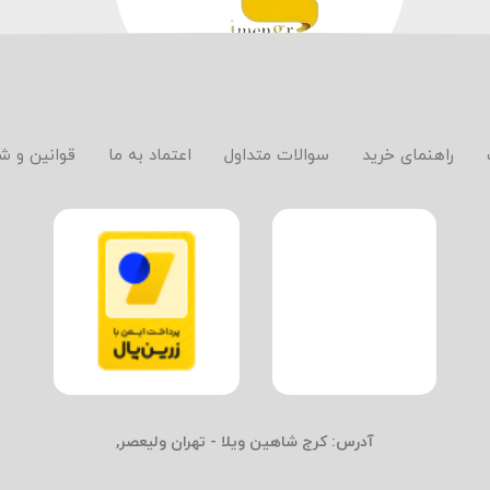
راهنمای خرید
سوالات متداول
اعتماد به ما
قوانین و ش
آدرس:
کرج شاهین ویلا - تهران ولیعصر,