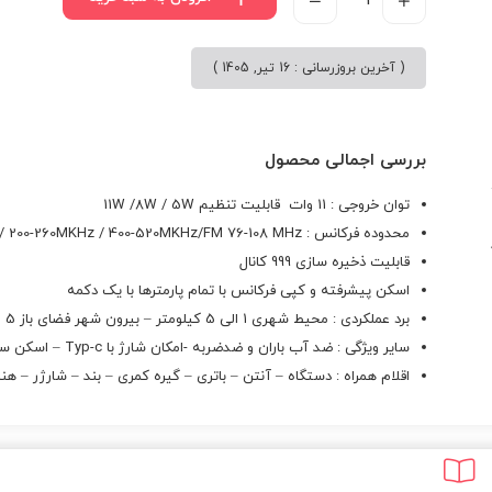
( آخرین بروزرسانی : 16 تیر, 1405 )
بررسی اجمالی محصول
توان خروجی : 11 وات قابلیت تنظیم 11W /8W / 5W
محدوده فرکانس : 136.174MKHz / 200-260MKHz / 400-520MKHz/FM 76-108 MHz
قابلیت ذخیره سازی 999 کانال
اسکن پیشرفته و کپی فرکانس با تمام پارمترها با یک دکمه
برد عملکردی : محیط شهری 1 الی 5 کیلومتر – بیرون شهر فضای باز 5 الی 20 کیلومتر
سایر ویژگی : ضد آب باران و ضدضربه -امکان شارژ با Typ-c – اسکن سریع و پیشرفته – چراغ قوه
اقلام همراه : دستگاه – آنتن – باتری – گیره کمری – بند – شارژر – هن